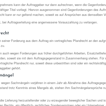
gnehmers kann der Auftraggeber nur dann aufrechnen, wenn die Gegenforder
skräftiger Titel vorliegt. Hiervon ausgenommen sind Gegenforderungen des Au
echt kann er nur geltend machen, soweit es auf Ansprüchen aus demselben Ver
t, bei Auftragserteilung eine angemessene Vorauszahlung zu verlangen.
recht
seiner Forderung aus dem Auftrag ein vertragliches Pfandrecht an den aufgr
 zu.
n auch wegen Forderungen aus früher durchgeführten Arbeiten, Ersatzteillief
den, soweit sie mit dem Auftragsgegenstand in Zusammenhang stehen. Für s
tragliche Pfandrecht nur, soweit diese unbestritten sind oder ein rechtskräftige
ggeber gehört.
hmängel
s wegen Sachmängeln verjähren in einem Jahr ab Abnahme des Auftragsgeg
stand trotz Kenntnis eines Mangels ab, stehen ihm Sachmängelansprüche nur
die Lieferung herzustellender oder zu erzeugender beweglicher Sachen und is
chen Rechts, ein öffentlich- rechtliches Sondervermögen oder ein Unternehmer