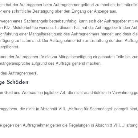
ln hat der Auftraggeber beim Auftragnehmer geltend zu machen; bei mündlic
eine schriftliche Bestätigung über den Eingang der Anzeige aus.
 wegen eines Sachmangels betriebsunfähig, kann sich der Auftraggeber mit 
n Kfz- Meisterbetrieb wenden. In diesem Fall hat der Auftraggeber in den A
rchführung einer Mängelbeseitigung des Auftragnehmers handelt und dass di
fügung zu halten sind. Der Auftragnehmer ist zur Erstattung der dem Auftra
rpflichtet.
nn der Auftraggeber für die zur Mängelbeseitigung eingebauten Teile bis zum
ängelansprüche aufgrund des Auftrags geltend machen.
 des Auftragnehmers.
ige Schäden
von Geld und Wertsachen jeglicher Art, die nicht ausdrücklich in Verwahrung 
ggebers, die nicht in Abschnitt VIII. „Haftung für Sachmängel“ geregelt sind,
e gegen den Auftragnehmer gelten die Regelungen in Abschnitt VIII. „Haftung f