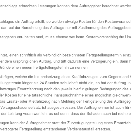
anschlags erbrachten Leistungen können dem Auftraggeber berechnet werden,
hlages ein Auftrag erteilt, so werden etwaige Kosten für den Kostenvoransc
 darf bei der Berechnung des Auftrags nur mit Zustimmung des Auftraggebers 
isangaben ent- halten sind, muss ebenso wie beim Kostenvoranschlag die U
htet, einen schriftlich als verbindlich bezeichneten Fertigstellungstermin einzu
er dem ursprünglichen Auftrag, und tritt dadurch eine Verzögerung ein, dann
Gründe einen neuen Fertigstellungstermin zu nennen.
Aufträgen, welche die Instandsetzung eines Kraftfahrzeuges zum Gegenstand h
ellungstermin länger als 24 Stunden schuldhaft nicht ein, so hat der Auftrag
ichwertiges Ersatzfahrzeug nach den jeweils hierfür gültigen Bedingungen de
der Kosten für eine tatsächliche Inanspruchnahme eines möglichst gleichwer
 das Ersatz- oder Mietfahrzeug nach Meldung der Fertigstellung des Auftrags
 Verzugsschadensersatz ist ausgeschlossen. Der Auftragnehmer ist auch für 
t der Leistung verantwortlich, es sei denn, dass der Schaden auch bei rechtzei
eugen kann der Auftragnehmer statt der Zurverfügungstellung eines Ersatzfa
erzögerte Fertigstellung entstandenen Verdienstausfall ersetzen.